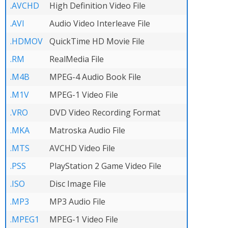
.AVCHD
High Definition Video File
.AVI
Audio Video Interleave File
.HDMOV
QuickTime HD Movie File
.RM
RealMedia File
.M4B
MPEG-4 Audio Book File
.M1V
MPEG-1 Video File
.VRO
DVD Video Recording Format
.MKA
Matroska Audio File
.MTS
AVCHD Video File
.PSS
PlayStation 2 Game Video File
.ISO
Disc Image File
.MP3
MP3 Audio File
.MPEG1
MPEG-1 Video File