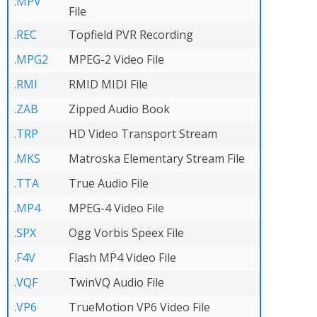
.MPV
File
.REC
Topfield PVR Recording
.MPG2
MPEG-2 Video File
.RMI
RMID MIDI File
.ZAB
Zipped Audio Book
.TRP
HD Video Transport Stream
.MKS
Matroska Elementary Stream File
.TTA
True Audio File
.MP4
MPEG-4 Video File
.SPX
Ogg Vorbis Speex File
.F4V
Flash MP4 Video File
.VQF
TwinVQ Audio File
.VP6
TrueMotion VP6 Video File