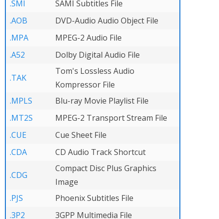
.SMI
SAMI Subtitles File
.AOB
DVD-Audio Audio Object File
.MPA
MPEG-2 Audio File
.A52
Dolby Digital Audio File
Tom's Lossless Audio
.TAK
Kompressor File
.MPLS
Blu-ray Movie Playlist File
.MT2S
MPEG-2 Transport Stream File
.CUE
Cue Sheet File
.CDA
CD Audio Track Shortcut
Compact Disc Plus Graphics
.CDG
Image
.PJS
Phoenix Subtitles File
.3P2
3GPP Multimedia File