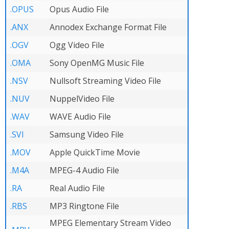
.OPUS
Opus Audio File
.ANX
Annodex Exchange Format File
.OGV
Ogg Video File
.OMA
Sony OpenMG Music File
.NSV
Nullsoft Streaming Video File
.NUV
NuppelVideo File
.WAV
WAVE Audio File
.SVI
Samsung Video File
.MOV
Apple QuickTime Movie
.M4A
MPEG-4 Audio File
.RA
Real Audio File
.RBS
MP3 Ringtone File
MPEG Elementary Stream Video