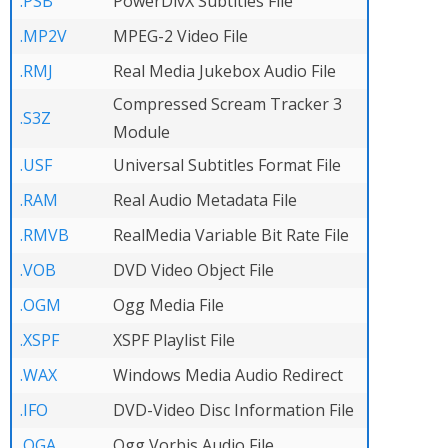
.PSB
PowerDivX Subtitles File
.MP2V
MPEG-2 Video File
.RMJ
Real Media Jukebox Audio File
Compressed Scream Tracker 3
.S3Z
Module
.USF
Universal Subtitles Format File
.RAM
Real Audio Metadata File
.RMVB
RealMedia Variable Bit Rate File
.VOB
DVD Video Object File
.OGM
Ogg Media File
.XSPF
XSPF Playlist File
.WAX
Windows Media Audio Redirect
.IFO
DVD-Video Disc Information File
.OGA
Ogg Vorbis Audio File