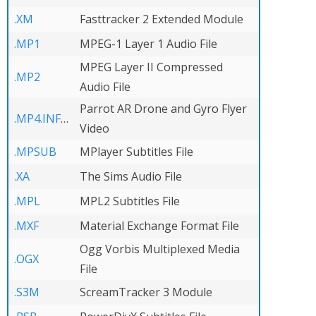
.XM
Fasttracker 2 Extended Module
.MP1
MPEG-1 Layer 1 Audio File
MPEG Layer II Compressed
.MP2
Audio File
Parrot AR Drone and Gyro Flyer
.MP4.INFOVID
Video
.MPSUB
MPlayer Subtitles File
.XA
The Sims Audio File
.MPL
MPL2 Subtitles File
.MXF
Material Exchange Format File
Ogg Vorbis Multiplexed Media
.OGX
File
.S3M
ScreamTracker 3 Module