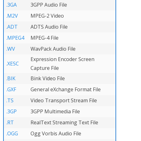
.3GA
3GPP Audio File
.M2V
MPEG-2 Video
.ADT
ADTS Audio File
.MPEG4
MPEG-4 File
.WV
WavPack Audio File
Expression Encoder Screen
.XESC
Capture File
.BIK
Bink Video File
.GXF
General eXchange Format File
.TS
Video Transport Stream File
.3GP
3GPP Multimedia File
.RT
RealText Streaming Text File
.OGG
Ogg Vorbis Audio File