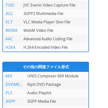
.TOD
JVC Everio Video Capture File
.3G2
3GPP2 Multimedia File
.VLT
VLC Media Player Skin File
.WEBM
WebM Video File
.AAC
Advanced Audio Coding File
.H264
H.264 Encoded Video File
その他の関連ファイル形式
.669
UNIS Composer 669 Module
.DVDMEDIA
RipIt DVD Package
.PLS
Audio Playlist
.3GPP
3GPP Media File