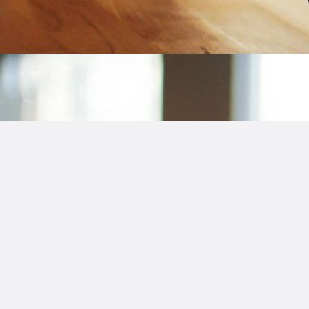
最近追加されたもの
確定申告書PDFの保存方法は？
7zの読み方は？
隠しファイルの種類は？
DATデータの読み方は？
ProcLinuxの略は？
DATの周波数は？
AVIFのデメリットは？
圧縮・解凍ソフト どれがいい？