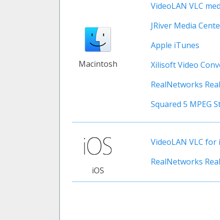
VideoLAN VLC medi
JRiver Media Cente
Apple iTunes
Macintosh
Xilisoft Video Con
RealNetworks Real
Squared 5 MPEG St
VideoLAN VLC for 
RealNetworks Real
iOS