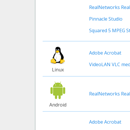
RealNetworks Real
Pinnacle Studio
Squared 5 MPEG St
Adobe Acrobat
VideoLAN VLC medi
Linux
RealNetworks Real
Android
Adobe Acrobat