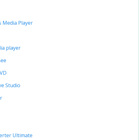
 Media Player
a player
See
DVD
e Studio
r
verter Ultimate