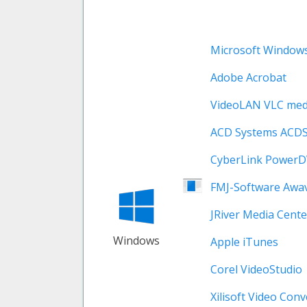
Microsoft Windows
Adobe Acrobat
VideoLAN VLC medi
ACD Systems ACD
CyberLink Power
FMJ-Software Awav
JRiver Media Cente
Windows
Apple iTunes
Corel VideoStudio
Xilisoft Video Con