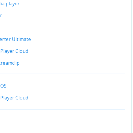
a player
r
verter Ultimate
Player Cloud
reamclip
iOS
Player Cloud