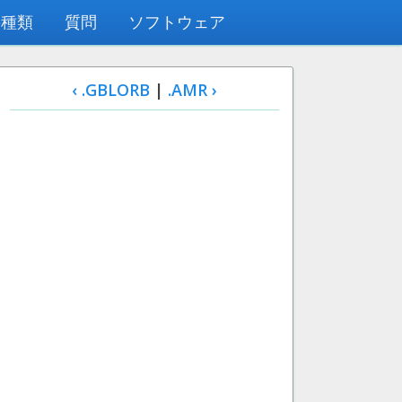
の種類
質問
ソフトウェア
‹ .GBLORB
|
.AMR ›