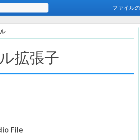
ファイル
高度な検索
イル
ル拡張子
io File