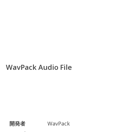
WavPack Audio File
開発者
WavPack