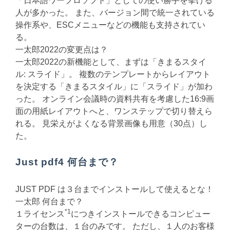
「日本語ワープロソフト」としての使い勝手を挙げる
人が多かった。 また、バージョン間で統一されている
操作系や、ESCメニューなどの機能も支持されてい
る。
一太郎2022の変更点は？
一太郎2022の新機能として、まずは「きまるスタイ
ル: スライド」。 複数のテンプレートからレイアウト
を決定する「きまるスタイル」に「スライド」が加わ
った。 オンライン会議時の資料共有を考慮した16:9画
面の用紙レイアウトへと、ワンステップで切り替えら
れる。 見栄えがよくなる背景画像も用意（30点）し
た。
Just pdf4 何台まで？
JUST PDF は３台までインストールして使えるとな！
一太郎 何台まで？
*
1
１ライセンス
につきインストールできるコンピュー
ターの台数は、１台のみです。 ただし、１人のお客様