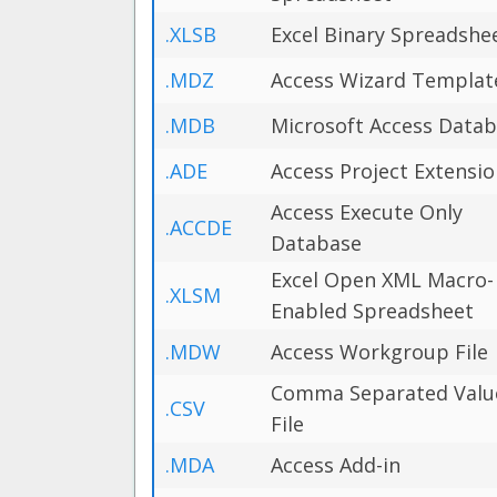
.XLSB
Excel Binary Spreadshe
.MDZ
Access Wizard Templat
.MDB
Microsoft Access Data
.ADE
Access Project Extensi
Access Execute Only
.ACCDE
Database
Excel Open XML Macro-
.XLSM
Enabled Spreadsheet
.MDW
Access Workgroup File
Comma Separated Valu
.CSV
File
.MDA
Access Add-in