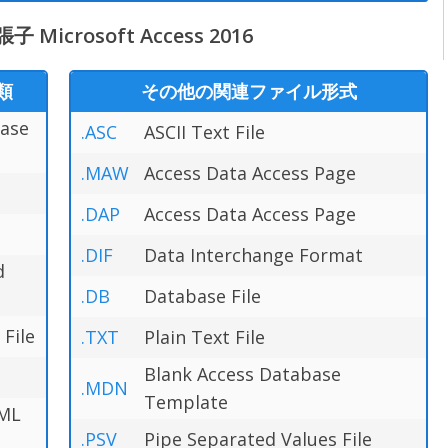
rosoft Access 2016
類
その他の関連ファイル形式
base
.ASC
ASCII Text File
.MAW
Access Data Access Page
.DAP
Access Data Access Page
.DIF
Data Interchange Format
d
.DB
Database File
File
.TXT
Plain Text File
Blank Access Database
.MDN
Template
XML
.PSV
Pipe Separated Values File