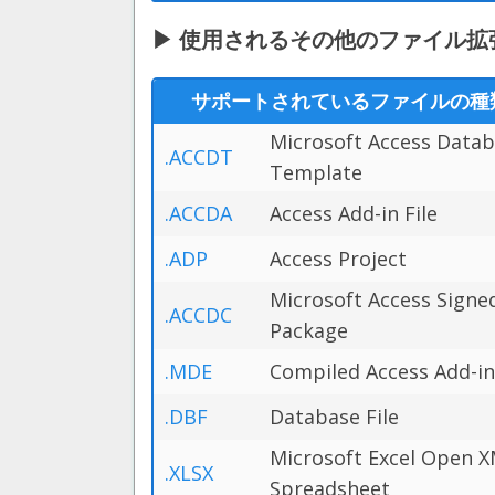
▶ 使用されるその他のファイル拡張子 Mic
サポートされているファイルの種
Microsoft Access Data
.ACCDT
Template
.ACCDA
Access Add-in File
.ADP
Access Project
Microsoft Access Signe
.ACCDC
Package
.MDE
Compiled Access Add-in 
.DBF
Database File
Microsoft Excel Open 
.XLSX
Spreadsheet