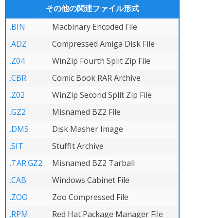
その他の関連ファイル形式
.BIN
Macbinary Encoded File
.ADZ
Compressed Amiga Disk File
.Z04
WinZip Fourth Split Zip File
.CBR
Comic Book RAR Archive
.Z02
WinZip Second Split Zip File
.GZ2
Misnamed BZ2 File
.DMS
Disk Masher Image
.SIT
StuffIt Archive
.TAR.GZ2
Misnamed BZ2 Tarball
.CAB
Windows Cabinet File
.ZOO
Zoo Compressed File
.RPM
Red Hat Package Manager File