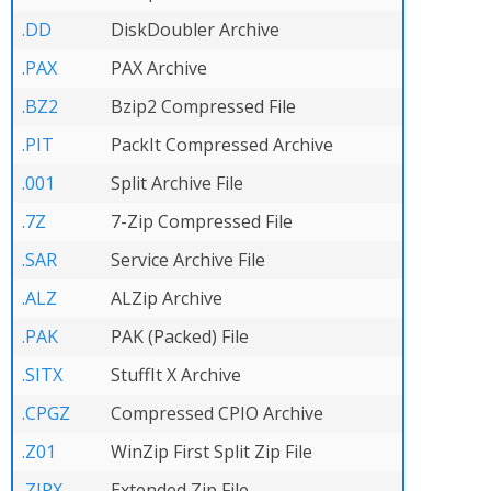
.DD
DiskDoubler Archive
.PAX
PAX Archive
.BZ2
Bzip2 Compressed File
.PIT
PackIt Compressed Archive
.001
Split Archive File
.7Z
7-Zip Compressed File
.SAR
Service Archive File
.ALZ
ALZip Archive
.PAK
PAK (Packed) File
.SITX
StuffIt X Archive
.CPGZ
Compressed CPIO Archive
.Z01
WinZip First Split Zip File
.ZIPX
Extended Zip File