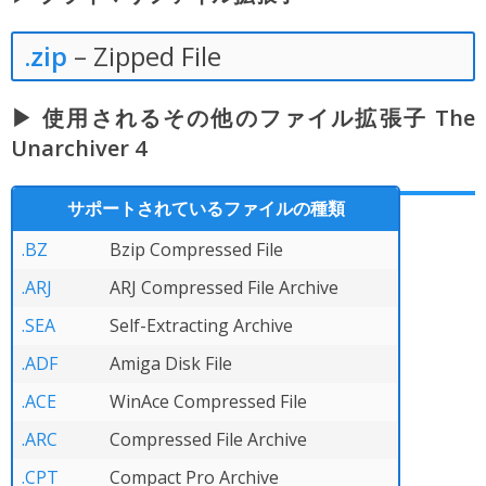
.zip
– Zipped File
▶ 使用されるその他のファイル拡張子 The
Unarchiver 4
サポートされているファイルの種類
.BZ
Bzip Compressed File
.ARJ
ARJ Compressed File Archive
.SEA
Self-Extracting Archive
.ADF
Amiga Disk File
.ACE
WinAce Compressed File
.ARC
Compressed File Archive
.CPT
Compact Pro Archive