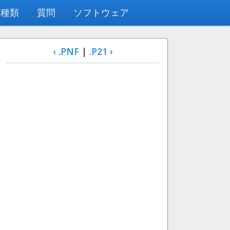
の種類
質問
ソフトウェア
‹ .PNF
|
.P21 ›