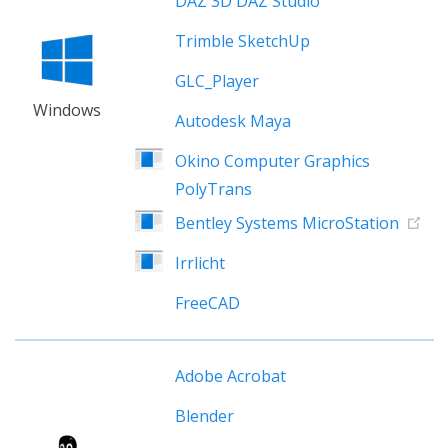
DAZ 3D DAZ Studio
Trimble SketchUp
GLC_Player
Windows
Autodesk Maya
Okino Computer Graphics
PolyTrans
Bentley Systems MicroStation
Irrlicht
FreeCAD
Adobe Acrobat
Blender