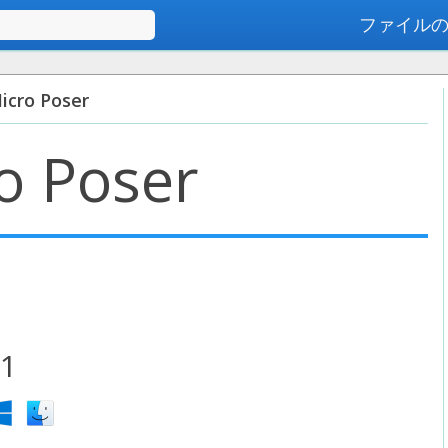
ファイル
高度な検索
icro Poser
o Poser
1