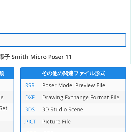
ith Micro Poser 11
類
その他の関連ファイル形式
.RSR
Poser Model Preview File
le
.DXF
Drawing Exchange Format File
Set
.3DS
3D Studio Scene
.PICT
Picture File