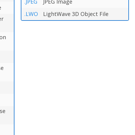
.JPEG
JPEG Image
e
.LWO
LightWave 3D Object File
er
ion
se
se