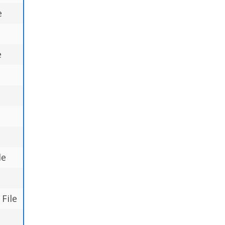
e
e
le
File