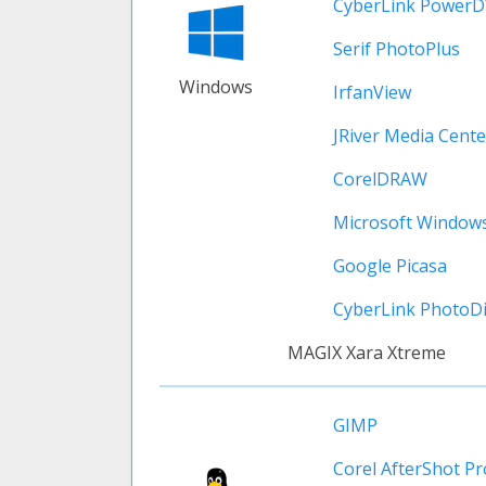
CyberLink Power
Serif PhotoPlus
Windows
IrfanView
JRiver Media Cente
CorelDRAW
Microsoft Window
Google Picasa
CyberLink PhotoDi
MAGIX Xara Xtreme
GIMP
Corel AfterShot Pr