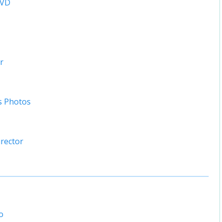
DVD
r
s Photos
rector
o