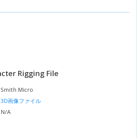
cter Rigging File
Smith Micro
3D画像ファイル
N/A