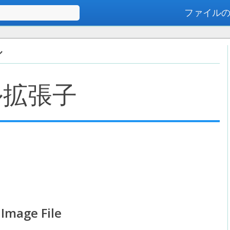
ファイル
高度な検索
ル
ル拡張子
Image File