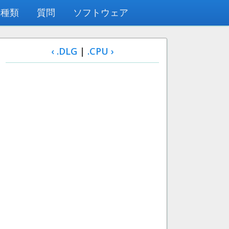
の種類
質問
ソフトウェア
‹ .DLG
|
.CPU ›