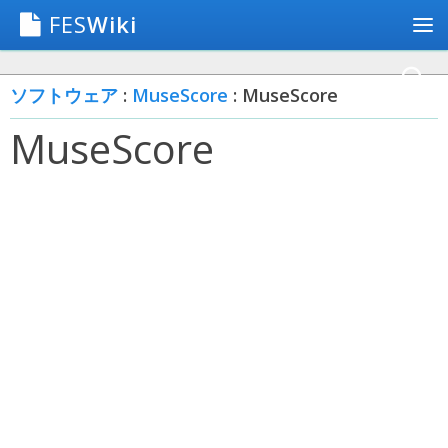
FES
Wiki
ソフトウェア
:
MuseScore
: MuseScore
MuseScore