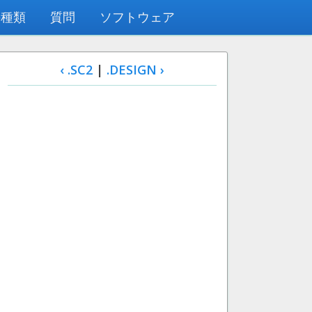
の種類
質問
ソフトウェア
‹ .SC2
|
.DESIGN ›