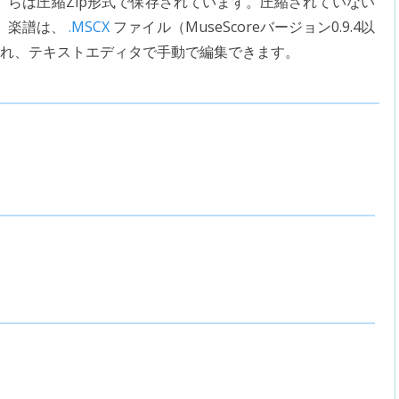
らは圧縮Zip形式で保存されています。圧縮されていない
楽譜は、
.MSCX
ファイル（MuseScoreバージョン0.9.4以
れ、テキストエディタで手動で編集できます。