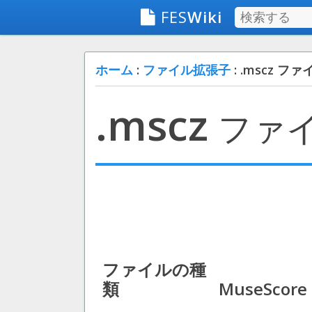
FES
Wiki
ホーム
:
ファイル拡張子
: .mscz ファ
.mscz
ファ
ファイルの種
類
MuseScore 