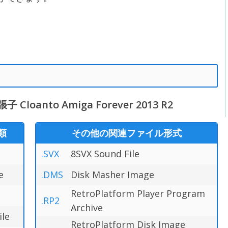
anto Amiga Forever 2013 R2
類
その他の関連ファイル形式
.SVX
8SVX Sound File
e
.DMS
Disk Masher Image
RetroPlatform Player Program
.RP2
Archive
ile
RetroPlatform Disk Image