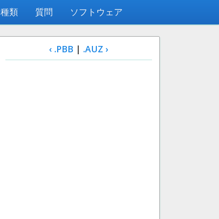
の種類
質問
ソフトウェア
‹ .PBB
|
.AUZ ›