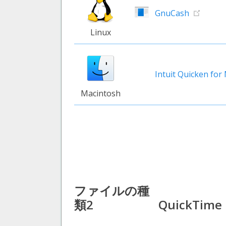
GnuCash
Linux
Intuit Quicken for
Macintosh
ファイルの種
類2
QuickTime 