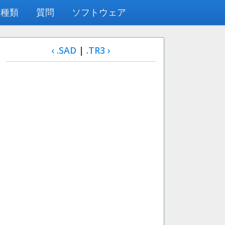
の種類
質問
ソフトウェア
‹ .SAD
|
.TR3 ›