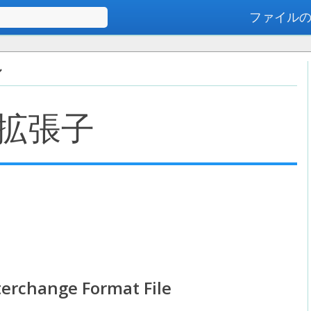
ファイル
高度な検索
ル
拡張子
terchange Format File