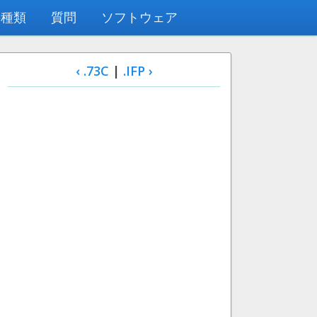
の種類
質問
ソフトウェア
‹ .73C
|
.IFP ›