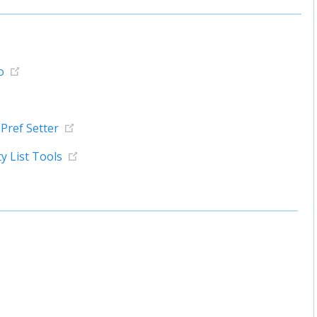
o
Pref Setter
y List Tools