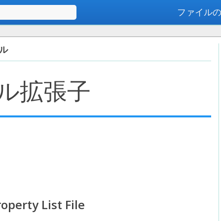
ファイル
高度な検索
イル
ル拡張子
operty List File