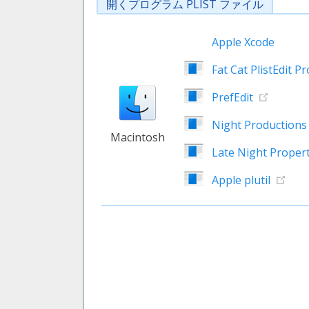
開くプログラム PLIST ファイル
Apple Xcode
Fat Cat PlistEdit Pr
PrefEdit
Night Productions 
Macintosh
Late Night Propert
Apple plutil