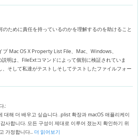
何のために責任を持っているのかを理解するのを助けること
 X Property List File、Mac、Windows、
ラムの説明は、FileExtコマンドによって個別に検証されていま
力し、そして私達がテストしそしてテストしたファイルフォー
.:
 대해 더 배우고 싶습니다. .plist 확장과 macOS 애플리케이
 감사합니다. 모든 구성이 제대로 이루어 졌는지 확인하기 위
 가정합니다...
더 읽어보기