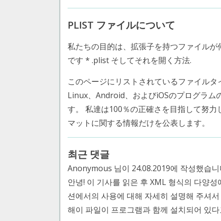
PLIST ファイルについて
私たちの目的は、拡張子を持つファイルが
です * .plist そしてそれを開く方法.
このページにリストされているファイルタイプ Mac OS
Linux、Android、およびiOSのプログ
す。 私達は100％の正確さを目指して努
マットに関する情報だけを公表します。
최근 댓글
Anonymous 님이 24.08.2019에 작성했습니다
안녕! 이 기사를 읽은 후 XML 형식의 다양성에
션에서의 사용에 대해 자세히 설명해 주셔서
해이 파일이 프로그램과 함께 설치되어 있다고