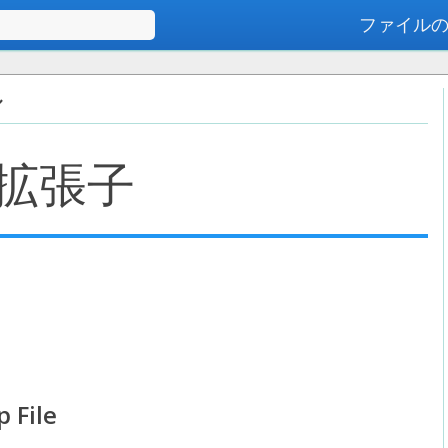
ファイル
高度な検索
ル
拡張子
 File