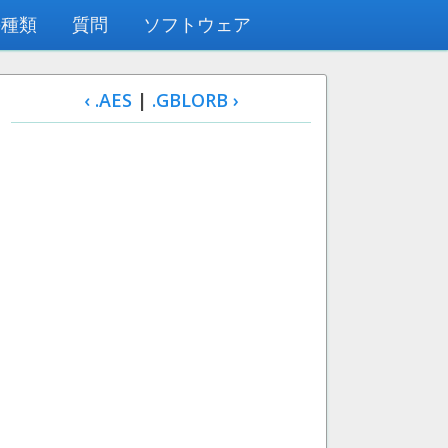
の種類
質問
ソフトウェア
‹ .AES
|
.GBLORB ›