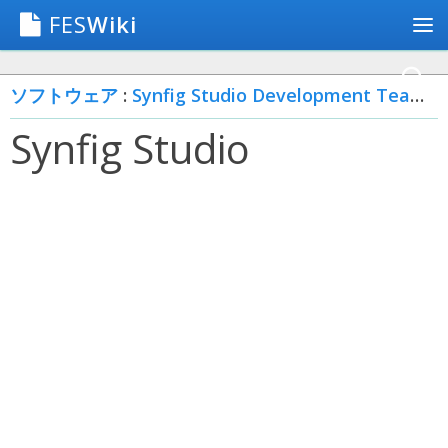
FES
Wiki
ソフトウェア
:
Synfig Studio Development Team
: 
Synfig Studio