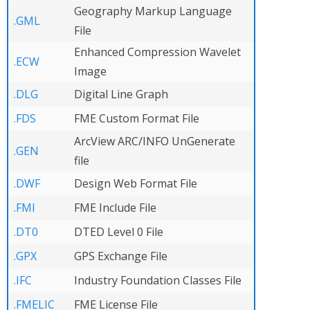
Geography Markup Language
.GML
File
Enhanced Compression Wavelet
.ECW
Image
.DLG
Digital Line Graph
.FDS
FME Custom Format File
ArcView ARC/INFO UnGenerate
.GEN
file
.DWF
Design Web Format File
.FMI
FME Include File
.DT0
DTED Level 0 File
.GPX
GPS Exchange File
.IFC
Industry Foundation Classes File
.FMELIC
FME License File