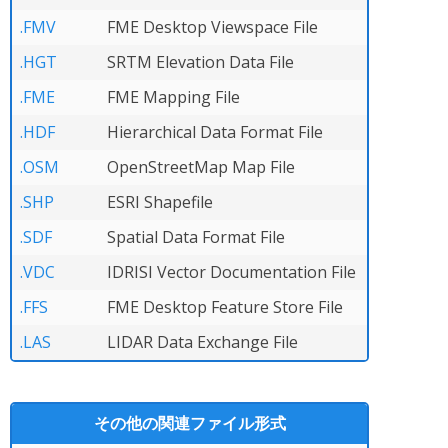
.FMV
FME Desktop Viewspace File
.HGT
SRTM Elevation Data File
.FME
FME Mapping File
.HDF
Hierarchical Data Format File
.OSM
OpenStreetMap Map File
.SHP
ESRI Shapefile
.SDF
Spatial Data Format File
.VDC
IDRISI Vector Documentation File
.FFS
FME Desktop Feature Store File
.LAS
LIDAR Data Exchange File
その他の関連ファイル形式