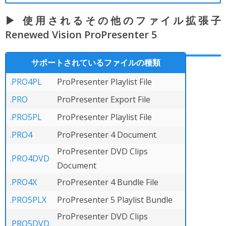
▶ 使用されるその他のファイル拡張子
Renewed Vision ProPresenter 5
サポートされているファイルの種類
.PRO4PL
ProPresenter Playlist File
.PRO
ProPresenter Export File
.PRO5PL
ProPresenter Playlist File
.PRO4
ProPresenter 4 Document
ProPresenter DVD Clips
.PRO4DVD
Document
.PRO4X
ProPresenter 4 Bundle File
.PRO5PLX
ProPresenter 5 Playlist Bundle
ProPresenter DVD Clips
.PRO5DVD