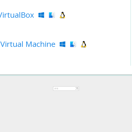
VirtualBox
 Virtual Machine