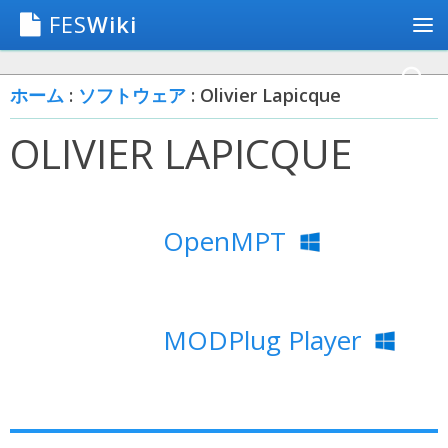
FES
Wiki
ホーム
:
ソフトウェア
: Olivier Lapicque
OLIVIER LAPICQUE
OpenMPT
MODPlug Player