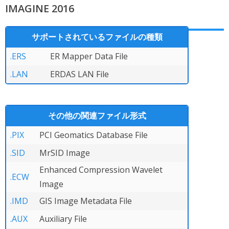
IMAGINE 2016
サポートされているファイルの種類
.ERS
ER Mapper Data File
.LAN
ERDAS LAN File
その他の関連ファイル形式
.PIX
PCI Geomatics Database File
.SID
MrSID Image
Enhanced Compression Wavelet
.ECW
Image
.IMD
GIS Image Metadata File
.AUX
Auxiliary File