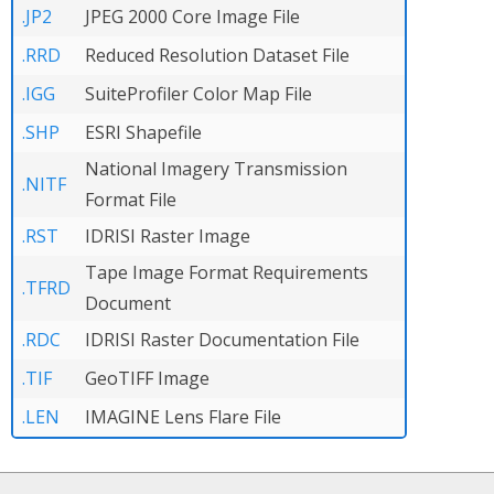
.JP2
JPEG 2000 Core Image File
.RRD
Reduced Resolution Dataset File
.IGG
SuiteProfiler Color Map File
.SHP
ESRI Shapefile
National Imagery Transmission
.NITF
Format File
.RST
IDRISI Raster Image
Tape Image Format Requirements
.TFRD
Document
.RDC
IDRISI Raster Documentation File
.TIF
GeoTIFF Image
.LEN
IMAGINE Lens Flare File