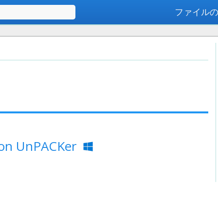
ファイル
高度な検索
on UnPACKer