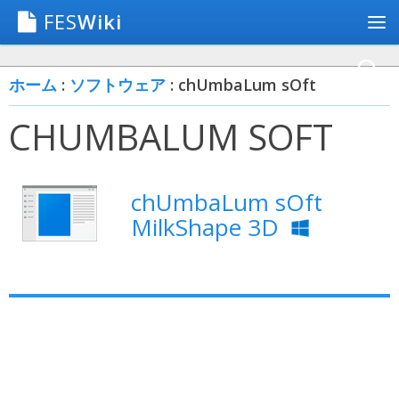
FES
Wiki
ホーム
:
ソフトウェア
: chUmbaLum sOft
CHUMBALUM SOFT
chUmbaLum sOft
MilkShape 3D