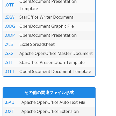
OpenDocument Presentation
.OTP
Template
.SXW
StarOffice Writer Document
.ODG
OpenDocument Graphic File
.ODP
OpenDocument Presentation
.XLS
Excel Spreadsheet
.SXG
Apache OpenOffice Master Document
.STI
StarOffice Presentation Template
.OTT
OpenDocument Document Template
その他の関連ファイル形式
.BAU
Apache OpenOffice AutoText File
.OXT
Apache OpenOffice Extension