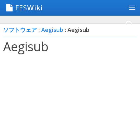
FES
Wiki
ソフトウェア
:
Aegisub
: Aegisub
Aegisub