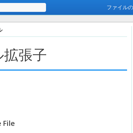
ファイル
高度な検索
ル
ル拡張子
 File