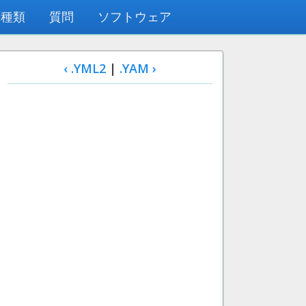
の種類
質問
ソフトウェア
‹ .YML2
|
.YAM ›