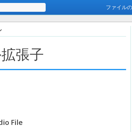
ファイル
高度な検索
ル
ル拡張子
io File