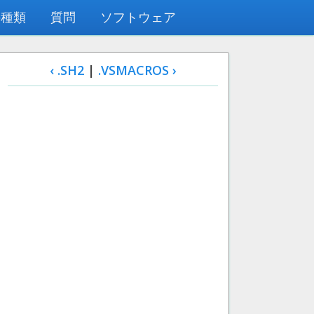
の種類
質問
ソフトウェア
‹ .SH2
|
.VSMACROS ›