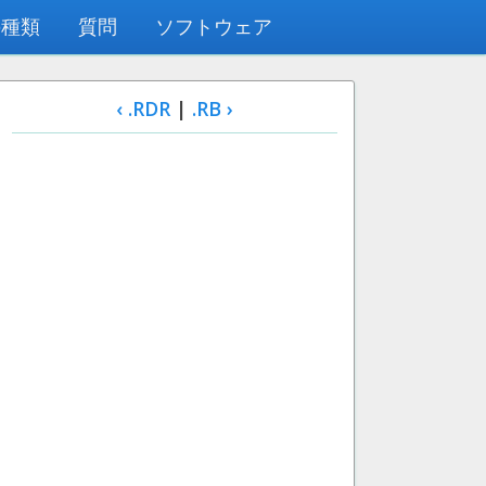
の種類
質問
ソフトウェア
‹ .RDR
|
.RB ›