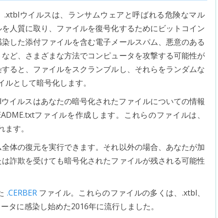
.xtblウイルスは、ランサムウェアと呼ばれる危険なマル
ルを人質に取り、ファイルを復号化するためにビットコイン
感染した添付ファイルを含む電子メールスパム、悪意のある
トなど、さまざまな方法でコンピュータを攻撃する可能性が
染すると、ファイルをスクランブルし、それらをランダムな
ァイルとして暗号化します。
blウイルスはあなたの暗号化されたファイルについての情報
DME.txtファイルを作成します。これらのファイルは、
れます。
ム全体の復元を実行できます。それ以外の場合、あなたが加
たは詐欺を受けても暗号化されたファイルが残される可能性
た
.CERBER
ファイル。これらのファイルの多くは、.xtbl、
ピュータに感染し始めた2016年に流行しました。