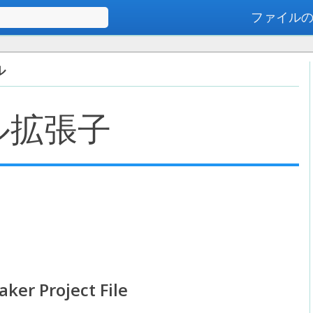
ファイル
高度な検索
ル
ル拡張子
ker Project File