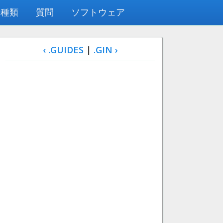
の種類
質問
ソフトウェア
‹ .GUIDES
|
.GIN ›