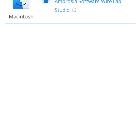
Ambrosia Software WireTap
Studio
Macintosh