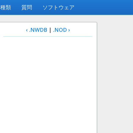
の種類
質問
ソフトウェア
‹ .NWDB
|
.NOD ›