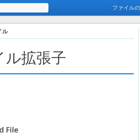
ファイル
高度な検索
ァイル
イル拡張子
 File