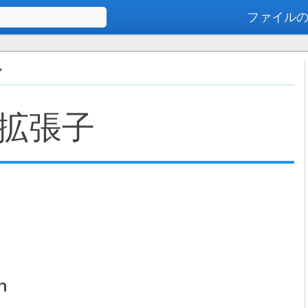
ファイル
高度な検索
ル
拡張子
n