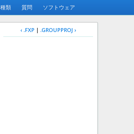
の種類
質問
ソフトウェア
‹ .FXP
|
.GROUPPROJ ›