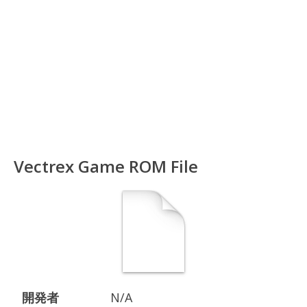
Vectrex Game ROM File
開発者
N/A