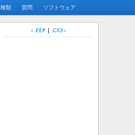
の種類
質問
ソフトウェア
‹ .EEP
|
.CX3 ›