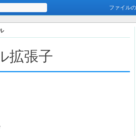
ファイル
高度な検索
イル
ル拡張子
e