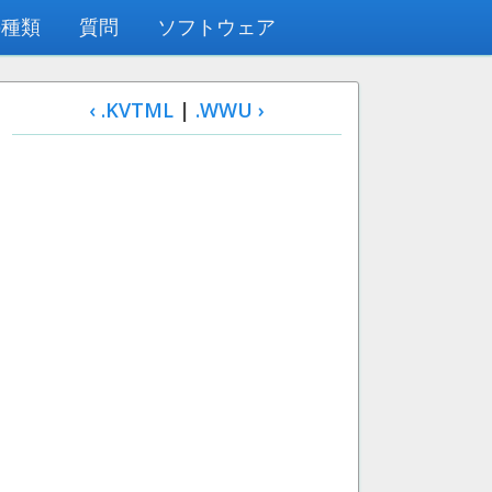
の種類
質問
ソフトウェア
‹ .KVTML
|
.WWU ›