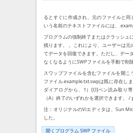
るとすぐに作成され、元のファイルと同じデ
いう名前のテキストファイルには、.examp
プログラムの強制終了またはクラッシュに
残ります。 。これにより、ユーザーは元のフ
てデータを回復できます。ただし、デー
なくなるようにSWPファイルを手動で削
スワップファイルを含むファイルを開こう
ファイル.example.txt.swpは既に存在
ダイアログから、1）[O]ペン読み取り専
（A）終了のいずれかを選択できます。 / 
注：オリジナルのViエディタは、Sun Micr
した。
開くプログラム SWP ファイル