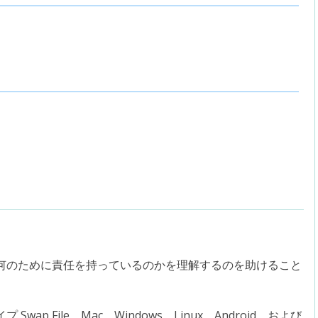
何のために責任を持っているのかを理解するのを助けること
p File、Mac、Windows、Linux、Android、および