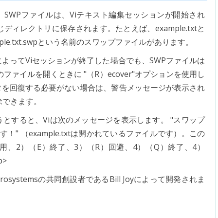
SWPファイルは、Viテキスト編集セッションが開始され
ィレクトリに保存されます。たとえば、example.txtと
le.txt.swpという名前のスワップファイルがあります。
よってViセッションが終了した場合でも、SWPファイルは
ァイルを開くときに "（R）ecover"オプションを使用し
タを回復する必要がない場合は、警告メッセージが表示され
除できます。
とすると、Viは次のメッセージを表示します。 "スワップ
します！" （example.txtは開かれているファイルです）。この
用、2）（E）終了、3）（R）回避、4）（Q）終了、4）
p>
osystemsの共同創設者であるBill Joyによって開発されま