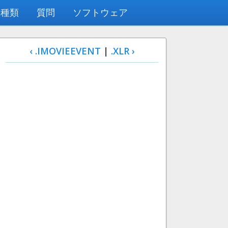
の種類
質問
ソフトウェア
‹ .IMOVIEEVENT
|
.XLR ›