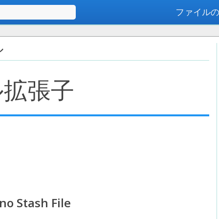
ファイル
高度な検索
ル
ル拡張子
o Stash File