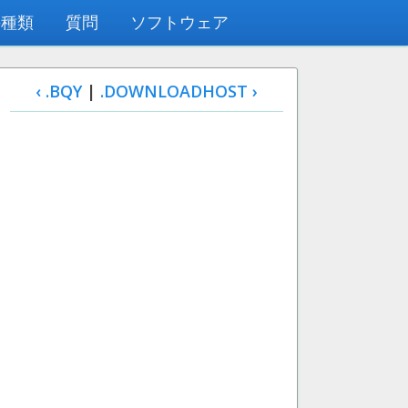
の種類
質問
ソフトウェア
‹ .BQY
|
.DOWNLOADHOST ›