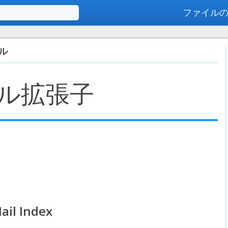
ファイル
高度な検索
イル
ル拡張子
ail Index