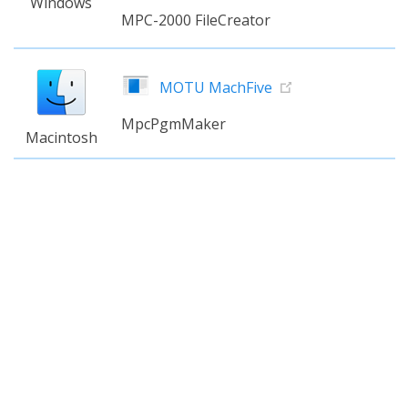
Windows
MPC-2000 FileCreator
MOTU MachFive
MpcPgmMaker
Macintosh