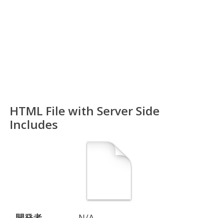
HTML File with Server Side
Includes
開発者
N/A