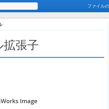
ファイル
高度な検索
ル
ル拡張子
lmWorks Image