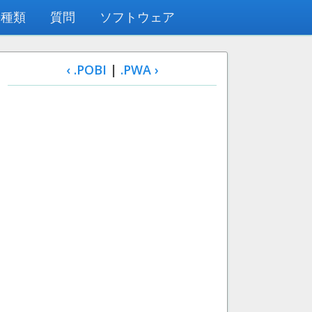
の種類
質問
ソフトウェア
‹ .POBI
|
.PWA ›