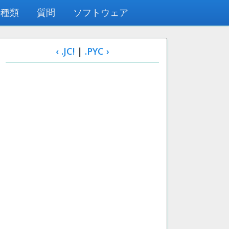
の種類
質問
ソフトウェア
‹ .JC!
|
.PYC ›