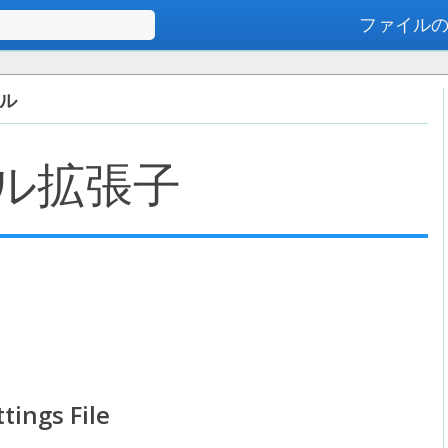
ファイル
高度な検索
イル
ル拡張子
tings File