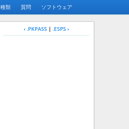
の種類
質問
ソフトウェア
‹ .PKPASS
|
.ESPS ›