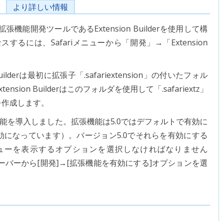
より詳しい情報
の拡張機能開発ツールであるExtension Builderを使用して構
アクセスするには、Safariメニューから「開発」→「Extension
uilderは最初に拡張子「.safariextension」の付いたフォル
on Builderはこのフォルダを使用して「.safariextz」
を作成します。
riの拡張機能を導入しました。拡張機能は5.0ではデフォルトで有効に
では有効になっています）。バージョン5.0でそれらを有効にする
ューを表示するオプションを選択しなければなりません
ニューバーから[開発]→[拡張機能を有効にする]オプションを選