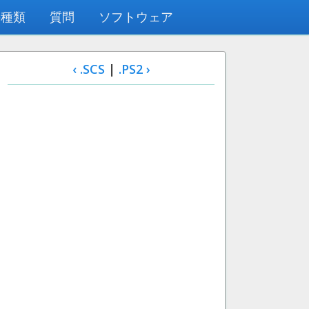
の種類
質問
ソフトウェア
‹ .SCS
|
.PS2 ›