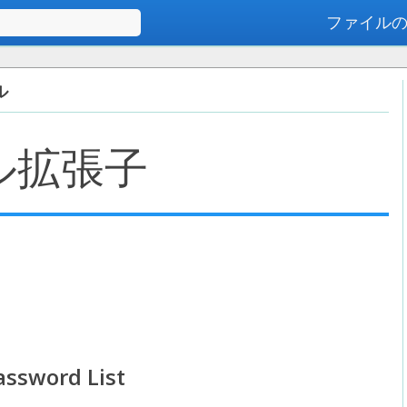
ファイル
高度な検索
ル
ル拡張子
ssword List