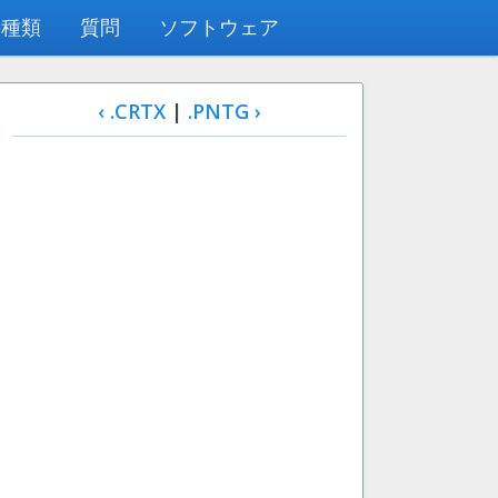
の種類
質問
ソフトウェア
‹ .CRTX
|
.PNTG ›