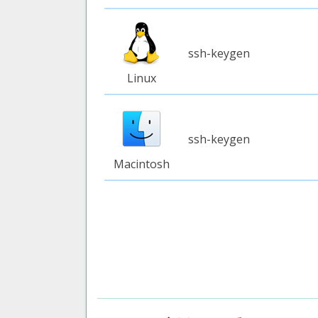
ssh-keygen
Linux
ssh-keygen
Macintosh